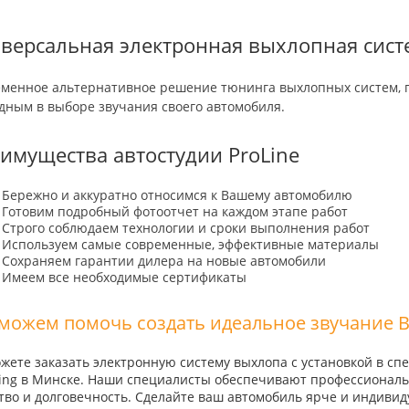
версальная электронная выхлопная сист
менное альтернативное решение тюнинга выхлопных систем, 
дным в выборе звучания своего автомобиля.
я владельцев Geely
Не можете выбрать подарок?
У
имущества автостудии ProLine
Бережно и аккуратно относимся к Вашему автомобилю
Готовим подробный фотоотчет на каждом этапе работ
Строго соблюдаем технологии и сроки выполнения работ
Используем самые современные, эффективные материалы
Сохраняем гарантии дилера на новые автомобили
Имеем все необходимые сертификаты
1.2020
Иван
28.09.2020
можем помочь создать идеальное звучание В
птику и противотуманки
Делал небольшой комплекс работ на
Х
бята сработали очень
Lexus в вашем автоцентре. Все
О
жете заказать электронную систему выхлопа с установкой в сп
у часов. Полирнули мне
понравилось. Работы были
И
ling в Минске. Наши специалисты обеспечивают профессиональ
али бронированной
произведены быстро и качественно.
р
тво и долговечность. Сделайте ваш автомобиль ярче и индиви
 очень оживился и
Мастера все вежливые. Цены
а