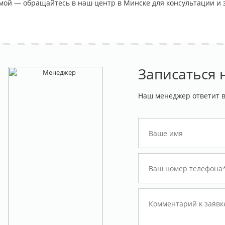
мой — обращайтесь в наш центр в Минске для консультации и з
лся на долго. Большое
демократичные. В студии есть Wi-Fi.
п
тиву Proline Detailing
в
ую работу. Следующий
юда.
Записаться н
Наш менеджер ответит 