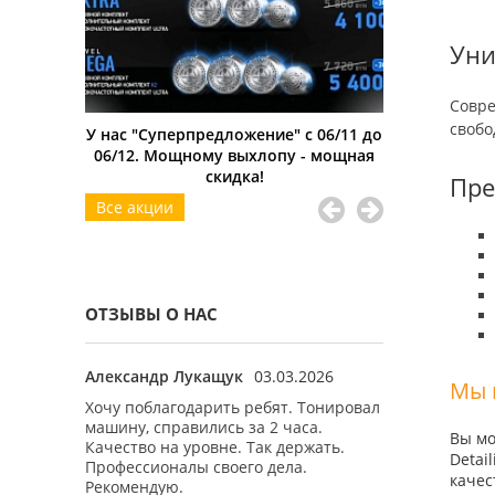
Уни
Совре
свобо
дарок?
У нас "Суперпредложение" с 06/11 до
Скидка дл
06/12. Мощному выхлопу - мощная
скидка!
Пре
Все акции
ОТЗЫВЫ О НАС
Александр Лукащук
03.03.2026
Алексей
03.1
Мы 
ProLine,
Хочу поблагодарить ребят. Тонировал
Бронировал о
lo Sedan.
машину, справились за 2 часа.
в BMW F10, ре
Вы мо
татом
Качество на уровне. Так держать.
четко, за пар
Detai
шина стала
Профессионалы своего дела.
фары и закат
качес
 музыка -
Рекомендую.
пленкой, свет