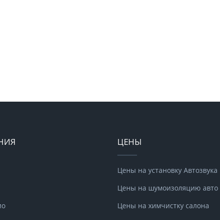
НИЯ
ЦЕНЫ
Цены на установку Автозвука
Цены на шумоизоляцию авто
ио
Цены на химчистку салона