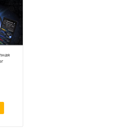
пная
or
.