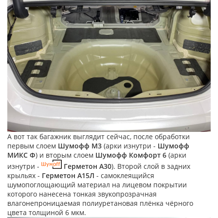
А вот так багажник выглядит сейчас, после обработки
первым слоем
Шумофф М3
(арки изнутри -
Шумофф
МИКС Ф
) и вторым слоем
Шумофф Комфорт 6
(арки
изнутри -
Герметон А30
). Второй слой в задних
крыльях -
Герметон А15Л
- самоклеящийся
шумопоглощающий материал на лицевом покрытии
которого нанесена тонкая звукопрозрачная
влагонепроницаемая полиуретановая плёнка чёрного
цвета толщиной 6 мкм.